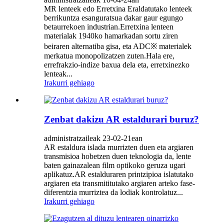
MR lenteek edo Erretxina Eraldatutako lenteek
berrikuntza esanguratsua dakar gaur egungo
betaurrekoen industrian.Erretxina lenteen
materialak 1940ko hamarkadan sortu ziren
beiraren alternatiba gisa, eta ADC※ materialek
merkatua monopolizatzen zuten.Hala ere,
errefrakzio-indize baxua dela eta, erretxinezko
lenteak...
Irakurri gehiago
Zenbat dakizu AR estaldurari buruz?
administratzaileak 23-02-21ean
AR estaldura islada murrizten duen eta argiaren
transmisioa hobetzen duen teknologia da, lente
baten gainazalean film optikoko geruza ugari
aplikatuz.AR estalduraren printzipioa islatutako
argiaren eta transmititutako argiaren arteko fase-
diferentzia murriztea da lodiak kontrolatuz...
Irakurri gehiago