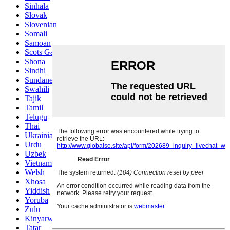
Sinhala
Slovak
Slovenian
Somali
Samoan
Scots Gaelic
Shona
Sindhi
Sundanese
Swahili
Tajik
Tamil
Telugu
Thai
Ukrainian
Urdu
Uzbek
Vietnamese
Welsh
Xhosa
Yiddish
Yoruba
Zulu
Kinyarwanda
Tatar