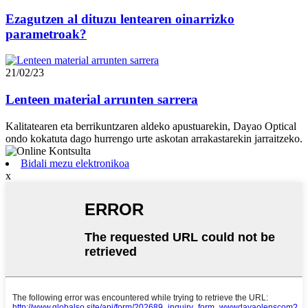
Ezagutzen al dituzu lentearen oinarrizko
parametroak?
21/02/23
Lenteen material arrunten sarrera
Kalitatearen eta berrikuntzaren aldeko apustuarekin, Dayao Optical
ondo kokatuta dago hurrengo urte askotan arrakastarekin jarraitzeko.
Bidali mezu elektronikoa
x