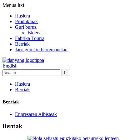
Menua
Itxi
Hasiera
Produktuak
Guri buruz
Bideoa
Fabrika Tourra
Berriak
Jarri gurekin harremanetan
English
Hasiera
Berriak
Berriak
Enpresaren Albisteak
Berriak