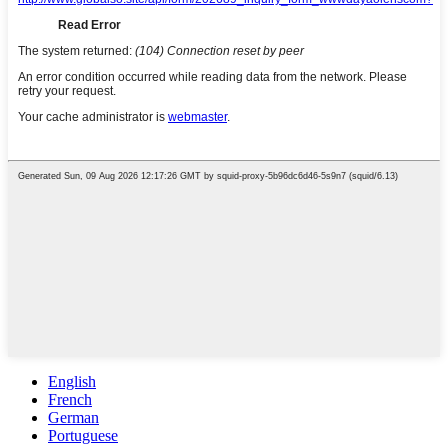
English
French
German
Portuguese