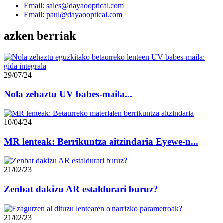
Email: sales@dayaooptical.com
Email: paul@dayaooptical.com
azken berriak
29/07/24
Nola zehaztu UV babes-maila...
10/04/24
MR lenteak: Berrikuntza aitzindaria Eyewe-n...
21/02/23
Zenbat dakizu AR estaldurari buruz?
21/02/23