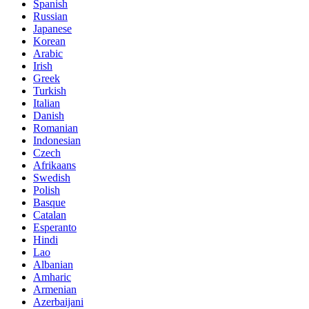
Spanish
Russian
Japanese
Korean
Arabic
Irish
Greek
Turkish
Italian
Danish
Romanian
Indonesian
Czech
Afrikaans
Swedish
Polish
Basque
Catalan
Esperanto
Hindi
Lao
Albanian
Amharic
Armenian
Azerbaijani