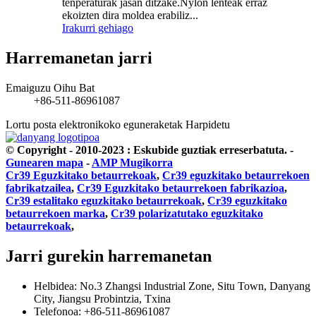
tenperaturak jasan ditzake.Nylon lenteak erraz
ekoizten dira moldea erabiliz...
Irakurri gehiago
Harremanetan jarri
Emaiguzu Oihu Bat
+86-511-86961087
Lortu posta elektronikoko eguneraketak
Harpidetu
© Copyright - 2010-2023 : Eskubide guztiak erreserbatuta.
-
Gunearen mapa
-
AMP Mugikorra
Cr39 Eguzkitako betaurrekoak
,
Cr39 eguzkitako betaurrekoen
fabrikatzailea
,
Cr39 Eguzkitako betaurrekoen fabrikazioa
,
Cr39 estalitako eguzkitako betaurrekoak
,
Cr39 eguzkitako
betaurrekoen marka
,
Cr39 polarizatutako eguzkitako
betaurrekoak
,
Jarri gurekin harremanetan
Helbidea: No.3 Zhangsi Industrial Zone, Situ Town, Danyang
City, Jiangsu Probintzia, Txina
Telefonoa: +86-511-86961087