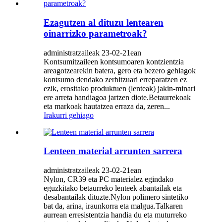
Ezagutzen al dituzu lentearen
oinarrizko parametroak?
administratzaileak 23-02-21ean
Kontsumitzaileen kontsumoaren kontzientzia
areagotzearekin batera, gero eta bezero gehiagok
kontsumo dendako zerbitzuari erreparatzen ez
ezik, erositako produktuen (lenteak) jakin-minari
ere arreta handiagoa jartzen diote.Betaurrekoak
eta markoak hautatzea erraza da, zeren...
Irakurri gehiago
Lenteen material arrunten sarrera
administratzaileak 23-02-21ean
Nylon, CR39 eta PC materialez egindako
eguzkitako betaurreko lenteek abantailak eta
desabantailak dituzte.Nylon polimero sintetiko
bat da, arina, iraunkorra eta malgua.Talkaren
aurrean erresistentzia handia du eta muturreko