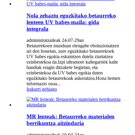
Nola zehaztu eguzkitako betaurreko
lenteen UV babes-maila: gida
integrala
administratzaileak 24-07-29an
Betaurrekoen munduan etengabe eboluzionatzen
ari den honetan, zure eguzkitako betaurrekoek
UV babes egokia eskaintzen dutela ziurtatzea
ezinbestekoa da.Izpi ultramore kaltegarriek kalte
handiak eragin ditzakete begietan, eta
ezinbestekoa da UV babes egokia duten
eguzkitako betaurrekoak aukeratzea.Hona hemen
informazio osoa...
Irakurri gehiago
MR lenteak: Betaurreko materialen
berrikuntza aitzindaria
administratzaileak 10-04-24an